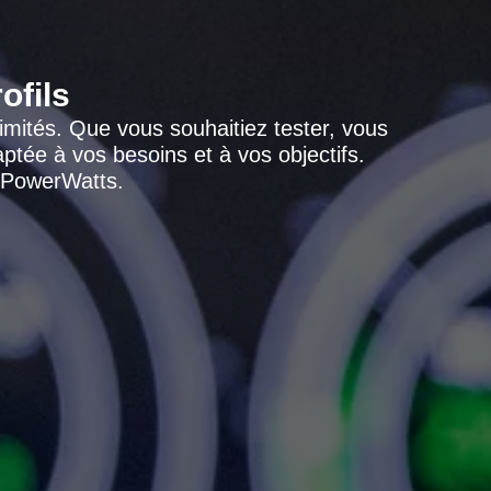
ofils
limités. Que vous souhaitiez tester, vous
tée à vos besoins et à vos objectifs.
é PowerWatts.