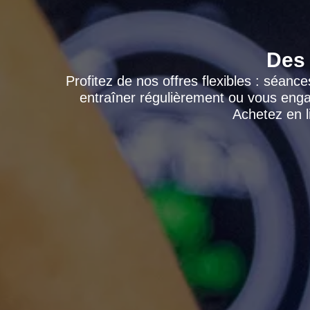
Des 
Profitez de nos offres flexibles : séanc
entraîner régulièrement ou vous enga
Achetez en l