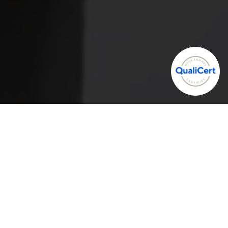
PowerWatts Switzerland
votre partenaire performance